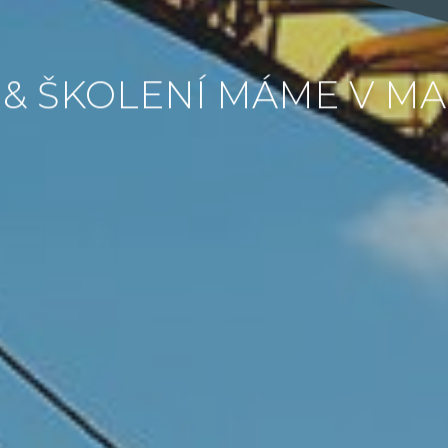
 & ŠKOLENÍ MÁME V MA